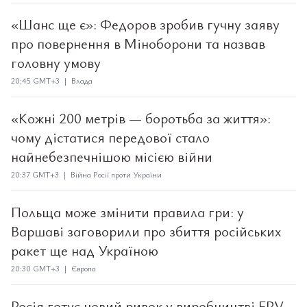
«Шанс ще є»: Федоров зробив гучну заяву
про повернення в Міноборони та назвав
головну умову
20:45 GMT+3 | Влада
«Кожні 200 метрів — боротьба за життя»:
чому дістатися передової стало
найнебезпечнішою місією війни
20:37 GMT+3 | Війна Росії проти України
Польща може змінити правила гри: у
Варшаві заговорили про збиття російських
ракет ще над Україною
20:30 GMT+3 | Європа
Росія готує новий ривок у виробництві FPV-