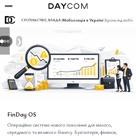
Переглянути
Переглянути
Переглянути
|
Мобілізація в Україні
|
Бронь від мобілі
СУСПІЛЬСТВО
,
ВЛАДА
ОГОЛОШЕННЯ
❯
FinDay OS
Операційна система нового покоління для малого,
середнього та великого бізнесу. Бухгалтерія, фінанси,