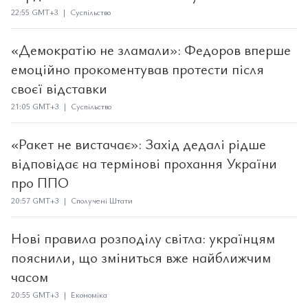
22:55 GMT+3 | Суспільство
«Демократію не зламали»: Федоров вперше
емоційно прокоментував протести після
своєї відставки
21:05 GMT+3 | Суспільство
«Ракет не вистачає»: Захід дедалі рідше
відповідає на термінові прохання України
про ППО
20:57 GMT+3 | Сполучені Штати
Нові правила розподілу світла: українцям
пояснили, що зміниться вже найближчим
часом
20:55 GMT+3 | Економіка