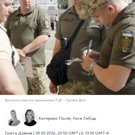
Вручення повістки працівником ТЦК
–
Архівне фото
Катерина Палій; Леся Лебідь
Газета Дейком | 30.05.2026, 20:50 GMT+3; 13:50 GMT-4