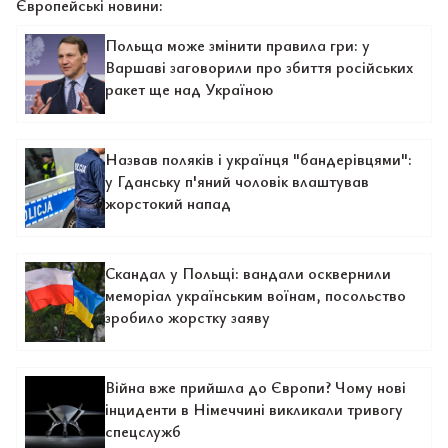
Європейські новини:
Польща може змінити правила гри: у
Варшаві заговорили про збиття російських
ракет ще над Україною
Назвав поляків і українця "бандерівцями":
у Гданську п'яний чоловік влаштував
жорстокий напад
Скандал у Польщі: вандали осквернили
меморіал українським воїнам, посольство
зробило жорстку заяву
Війна вже прийшла до Європи? Чому нові
інциденти в Німеччині викликали тривогу
спецслужб