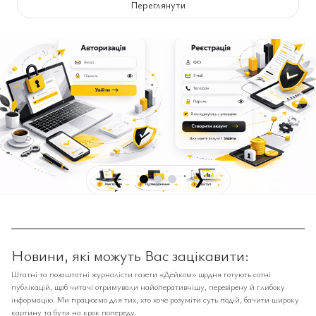
Переглянути
❮
❯
Новини, які можуть Вас зацікавити:
Штатні та позаштатні журналісти газети «Дейком» щодня готують сотні
публікацій, щоб читачі отримували найоперативнішу, перевірену й глибоку
інформацію. Ми працюємо для тих, хто хоче розуміти суть подій, бачити широку
картину та бути на крок попереду.