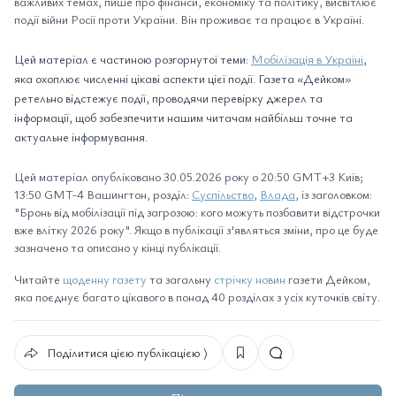
важливих темах, пише про фінанси, економіку та політику, висвітлює
події війни Росії проти України. Він проживає та працює в Україні.
Цей матеріал є частиною розгорнутої теми:
Мобілізація в Україні
,
яка охоплює численні цікаві аспекти цієї події. Газета «Дейком»
ретельно відстежує події, проводячи перевірку джерел та
інформації, щоб забезпечити нашим читачам найбільш точне та
актуальне інформування.
Цей матеріал опубліковано 30.05.2026 року о 20:50 GMT+3 Київ;
13:50 GMT-4 Вашингтон, розділ:
Суспільство
,
Влада
, із заголовком:
"Бронь від мобілізації під загрозою: кого можуть позбавити відстрочки
вже влітку 2026 року". Якщо в публікації з'являться зміни, про це буде
зазначено та описано у кінці публікації.
Читайте
щоденну газету
та загальну
стрічку новин
газети Дейком,
яка поєднує багато цікавого в понад 40 розділах з усіх куточків світу.
Поділитися цією публікацією ⟩