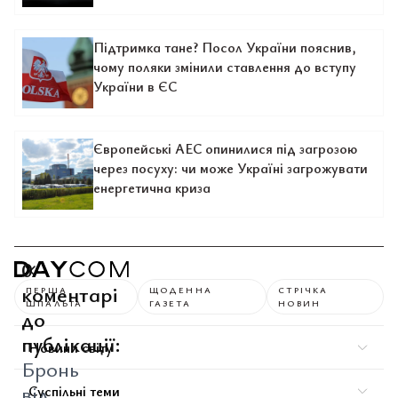
Підтримка тане? Посол України пояснив,
чому поляки змінили ставлення до вступу
України в ЄС
Європейські АЕС опинилися під загрозою
через посуху: чи може Україні загрожувати
енергетична криза
0
коментарі
ПЕРША
ЩОДЕННА
СТРІЧКА
ШПАЛЬТА
ГАЗЕТА
НОВИН
до
публікації:
Новини світу
Бронь
від
Суспільні теми