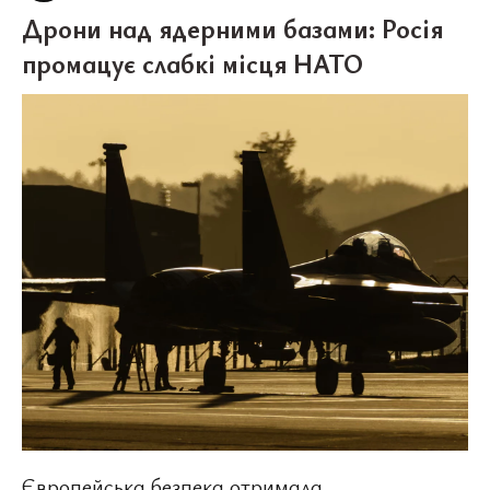
Дрони над ядерними базами: Росія
промацує слабкі місця НАТО
Європейська безпека отримала