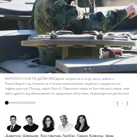
МАТЕРІАЛ ГАЗЕТИ ДЕЙКОМЄвропа потрапляє в «сіру зону» війни з
РосієюЗараз слід стежити за п’ятьма показниками: серйозні інциденти на
інфраструктурі Польщі, країн Балтії, Північного моря та Балтійського моря; нові
хвилі дронів над військовими та ядерними об’єктами; переміщення російських
⟨
⟩
Дмитро Швецов; Костянтин Любін; Ганна Коваль; Іван