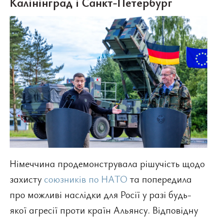
Калінінград і Санкт-Петербург
Німеччина продемонструвала рішучість щодо
захисту
союзників по НАТО
та попередила
про можливі наслідки для Росії у разі будь-
якої агресії проти країн Альянсу. Відповідну