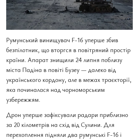
Румунський винищувач F-16 уперше збив
безпілотник, що вторгся в повітряний простір
країни. Апарат знищили 24 липня поблизу
міста Падіна в повіті Бузеу — далеко від
українського кордону, але в межах траєкторії,
яка починалася над чорноморським
узбережжям.
Дрон уперше зафіксували радари приблизно
за 20 кілометрів на схід від Сулини. Для
перехоплення підняли два румунські F-16 і