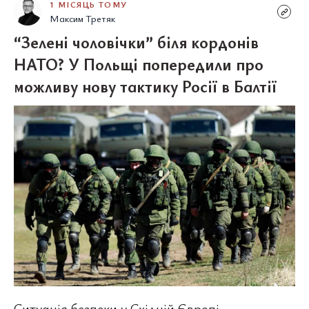
1 МІСЯЦЬ ТОМУ
Максим Третяк
“Зелені чоловічки” біля кордонів
НАТО? У Польщі попередили про
можливу нову тактику Росії в Балтії
Ситуація безпеки у Східній Європі