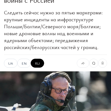
Следить сейчас нужно за пятью маркерами:
крупные инциденты на инфраструктуре
Польши/Балтии/Северного моря/Балтики;
новые дроновые волны над военными и
ядерными объектами; передвижения
российских/белорусских частей у границ.
UA
EN
RU