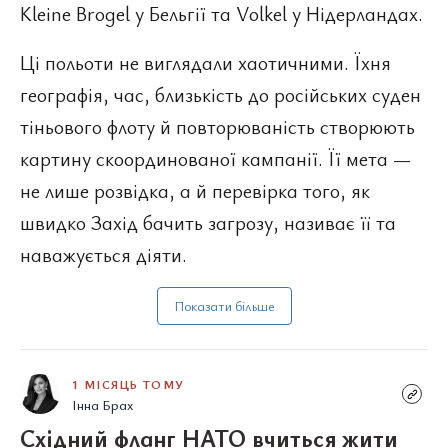
Kleine Brogel у Бельгії та Volkel у Нідерландах.
Ці польоти не виглядали хаотичними. Їхня
географія, час, близькість до російських суден
тіньового флоту й повторюваність створюють
картину скоординованої кампанії. Її мета —
не лише розвідка, а й перевірка того, як
швидко Захід бачить загрозу, називає її та
наважується діяти.
Показати більше
1 МІСЯЦЬ ТОМУ
Інна Брах
Східний фланг НАТО вчиться жити