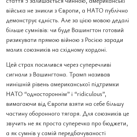
стаття 5 залишається чинною, американські
війська не зникли з Європи, а НАТО публічно
демонструє єдність. Але за цією мовою дедалі
більше сумнівів: чи буде Вашингтон готовий
ризикувати прямою війною з Росією заради
малих союзників на східному кордоні.
Цей страх посилився через суперечливі
сигнали з Вашингтона. Трамп називав
нинішній рівень американської підтримки
НАТО “одностороннім” і “ridiculous”,
вимагаючи від Європи взяти на себе більшу
частину оборонного тягаря. Для союзників це
звучить не як проста суперечка про бюджети,
а як сумнів у самій передбачуваності