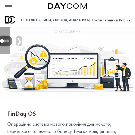
Переглянути
Переглянути
Переглянути
|
Протистояння Росії та
СВІТОВІ НОВИНИ
,
ЄВРОПА
,
АНАЛІТИКА
ОГОЛОШЕННЯ
❯
FinDay OS
Операційна система нового покоління для малого,
середнього та великого бізнесу. Бухгалтерія, фінанси,