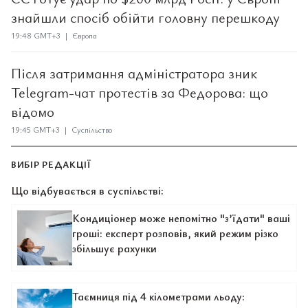
знайшли спосіб обійти головну перешкоду
19:48 GMT+3 | Європа
Після затримання адміністратора зник
Telegram-чат протестів за Федорова: що
відомо
19:45 GMT+3 | Суспільство
ВИБІР РЕДАКЦІЇ
Що відбувається в суспільстві:
Кондиціонер може непомітно "з’їдати" ваші
гроші: експерт розповів, який режим різко
збільшує рахунки
Таємниця під 4 кілометрами льоду: