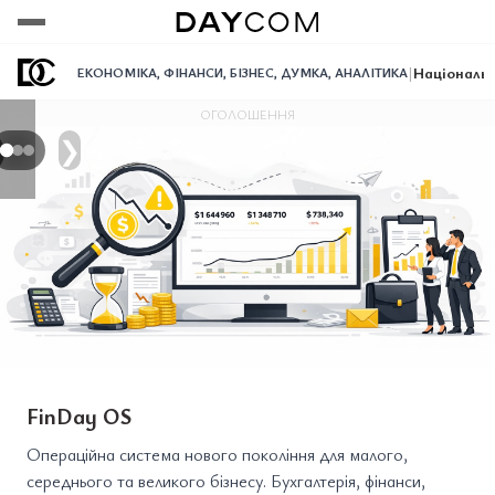
Переглянути
Переглянути
Переглянути
|
Національн
ЕКОНОМІКА
,
ФІНАНСИ
,
БІЗНЕС
,
ДУМКА
,
АНАЛІТИКА
ОГОЛОШЕННЯ
❯
FinDay OS
Операційна система нового покоління для малого,
середнього та великого бізнесу. Бухгалтерія, фінанси,