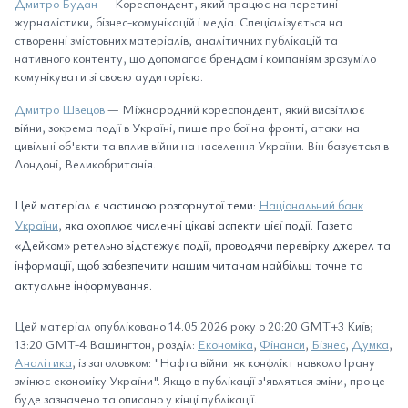
Дмитро Будан
— Кореспондент, який працює на перетині
журналістики, бізнес-комунікацій і медіа. Спеціалізується на
створенні змістовних матеріалів, аналітичних публікацій та
нативного контенту, що допомагає брендам і компаніям зрозуміло
комунікувати зі своєю аудиторією.
Дмитро Швецов
— Міжнародний кореспондент, який висвітлює
війни, зокрема події в Україні, пише про бої на фронті, атаки на
цивільні об'єкти та вплив війни на населення України. Він базуєтсья в
Лондоні, Великобританія.
Цей матеріал є частиною розгорнутої теми:
Національний банк
України
, яка охоплює численні цікаві аспекти цієї події. Газета
«Дейком» ретельно відстежує події, проводячи перевірку джерел та
інформації, щоб забезпечити нашим читачам найбільш точне та
актуальне інформування.
Цей матеріал опубліковано 14.05.2026 року о 20:20 GMT+3 Київ;
13:20 GMT-4 Вашингтон, розділ:
Економіка
,
Фінанси
,
Бізнес
,
Думка
,
Аналітика
, із заголовком: "Нафта війни: як конфлікт навколо Ірану
змінює економіку України". Якщо в публікації з'являться зміни, про це
буде зазначено та описано у кінці публікації.