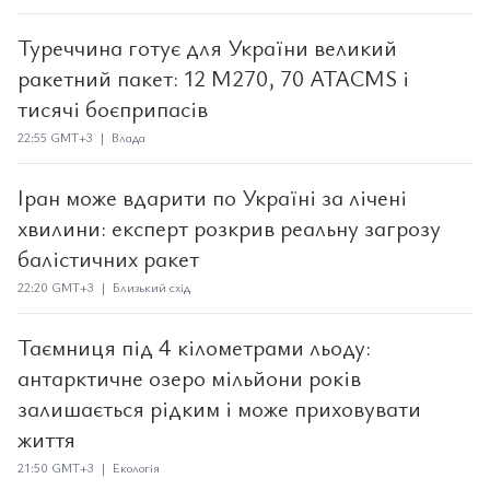
Туреччина готує для України великий
ракетний пакет: 12 M270, 70 ATACMS і
тисячі боєприпасів
22:55 GMT+3 | Влада
Іран може вдарити по Україні за лічені
хвилини: експерт розкрив реальну загрозу
балістичних ракет
22:20 GMT+3 | Близький схід
Таємниця під 4 кілометрами льоду:
антарктичне озеро мільйони років
залишається рідким і може приховувати
життя
21:50 GMT+3 | Екологія