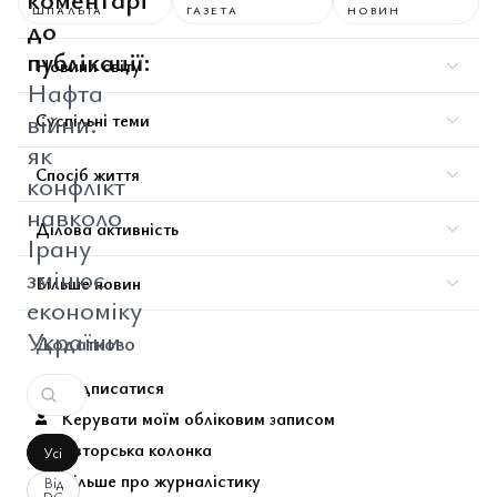
ШПАЛЬТА
ГАЗЕТА
НОВИН
до
публікації:
Новини світу
Нафта
війни:
Суспільні теми
як
Спосіб життя
конфлікт
навколо
Ділова активність
Ірану
змінює
Більше новин
економіку
України
Додатково
Підписатися
Керувати моїм обліковим записом
Авторська колонка
Усі
Більше про журналістику
Від