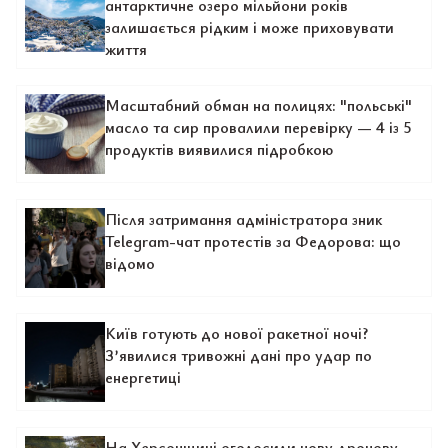
антарктичне озеро мільйони років
залишається рідким і може приховувати
життя
Масштабний обман на полицях: "польські"
масло та сир провалили перевірку — 4 із 5
продуктів виявилися підробкою
Після затримання адміністратора зник
Telegram-чат протестів за Федорова: що
відомо
Київ готують до нової ракетної ночі?
З’явилися тривожні дані про удар по
енергетиці
На Херсонщині оголосили нову дронову