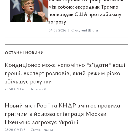
між собою: ексрадник Трампа
попередив США про глобальну
загрозу
04.08.2026
|
Сполучені Штати
ОСТАННІ НОВИНИ
Кондиціонер може непомітно "з’їдати" ваші
гроші: експерт розповів, який режим різко
збільшує рахунки
23:50 GMT+3 | Технології
Новий міст Росії та КНДР змінює правила
гри: чим військова співпраця Москви і
Пхеньяна загрожує Україні
23:20 GMT+3 | Світові новини