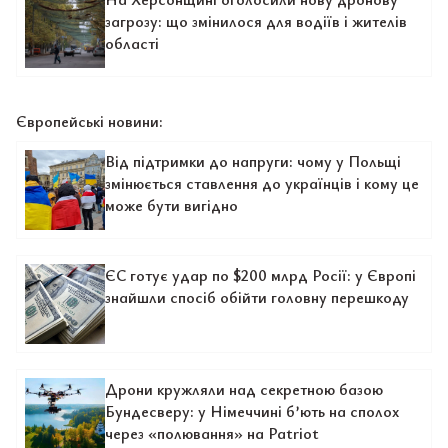
загрозу: що змінилося для водіїв і жителів
області
Європейські новини:
Від підтримки до напруги: чому у Польщі
змінюється ставлення до українців і кому це
може бути вигідно
ЄС готує удар по $200 млрд Росії: у Європі
знайшли спосіб обійти головну перешкоду
Дрони кружляли над секретною базою
Бундесверу: у Німеччині б’ють на сполох
через «полювання» на Patriot