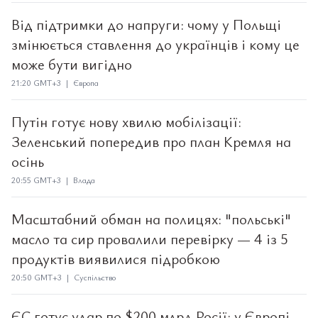
Від підтримки до напруги: чому у Польщі
змінюється ставлення до українців і кому це
може бути вигідно
21:20 GMT+3 | Європа
Путін готує нову хвилю мобілізації:
Зеленський попередив про план Кремля на
осінь
20:55 GMT+3 | Влада
Масштабний обман на полицях: "польські"
масло та сир провалили перевірку — 4 із 5
продуктів виявилися підробкою
20:50 GMT+3 | Суспільство
ЄС готує удар по $200 млрд Росії: у Європі