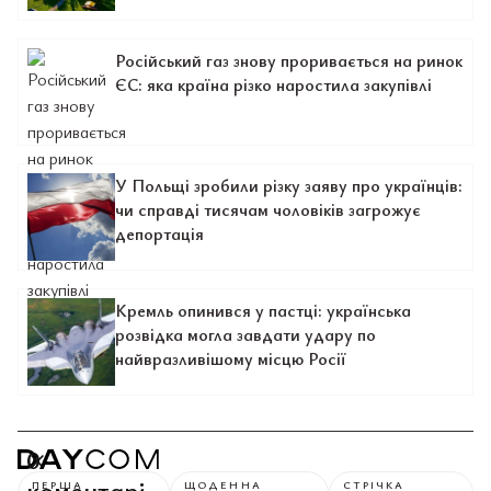
Російський газ знову проривається на ринок
ЄС: яка країна різко наростила закупівлі
У Польщі зробили різку заяву про українців:
чи справді тисячам чоловіків загрожує
депортація
Кремль опинився у пастці: українська
розвідка могла завдати удару по
найвразливішому місцю Росії
0
коментарі
ПЕРША
ЩОДЕННА
СТРІЧКА