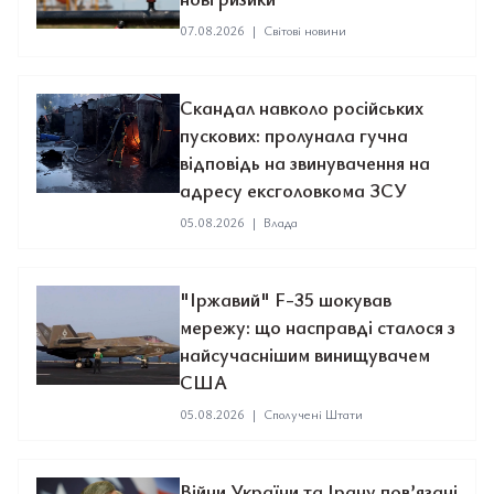
07.08.2026
|
Світові новини
Скандал навколо російських
пускових: пролунала гучна
відповідь на звинувачення на
адресу ексголовкома ЗСУ
05.08.2026
|
Влада
"Іржавий" F-35 шокував
мережу: що насправді сталося з
найсучаснішим винищувачем
США
05.08.2026
|
Сполучені Штати
Війни України та Ірану пов’язані