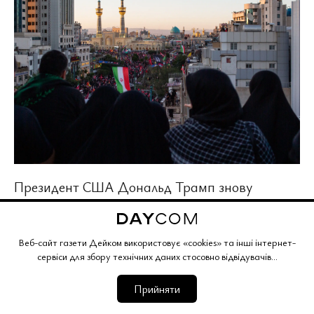
Президент США Дональд Трамп знову
привернув увагу до законопроєкту про санкції
проти Росії, запропонувавши додати до нього
Веб-сайт газети Дейком використовує «cookies» та інші інтернет-
окремі
положення щодо Ірану
. Його ініціатива
сервіси для збору технічних даних стосовно відвідувачів...
може змінити не лише зміст документа, а й
Прийняти
політичну боротьбу навколо нього у Конгресі