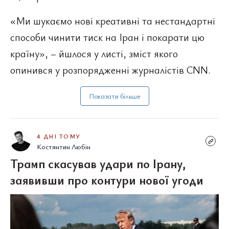
«Ми шукаємо нові креативні та нестандартні
способи чинити тиск на Іран і покарати цю
країну», – йшлося у листі, зміст якого
опинився у розпорядженні журналістів CNN.
Показати більше
4 ДНІ ТОМУ
Костянтин Любін
Трамп скасував удари по Ірану,
заявивши про контури нової угоди