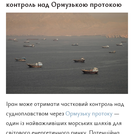
контроль над Ормузькою протокою
Іран може отримати частковий контроль над
судноплавством через
Ормузьку протоку
—
один із найважливіших морських шляхів для
світового енергетичного ринку. Потенційна