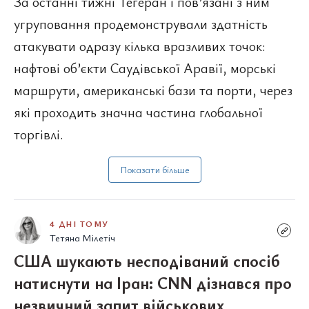
За останні тижні Тегеран і пов’язані з ним
угруповання продемонстрували здатність
атакувати одразу кілька вразливих точок:
нафтові об’єкти Саудівської Аравії, морські
маршрути, американські бази та порти, через
які проходить значна частина глобальної
торгівлі.
Показати більше
4 ДНІ ТОМУ
Тетяна Мілетіч
США шукають несподіваний спосіб
натиснути на Іран: CNN дізнався про
незвичний запит військових