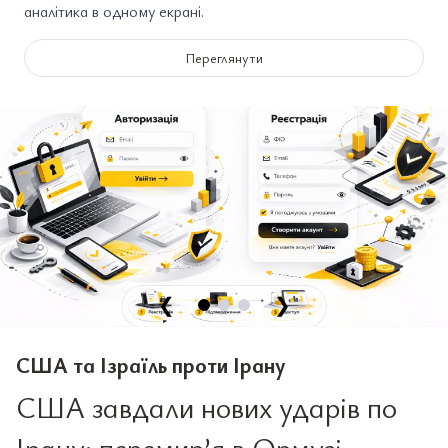
аналітика в одному екрані.
Переглянути
❮
❯
США та Ізраїль проти Ірану
США завдали нових ударів по
Ірану: перемир’я в Ормузі