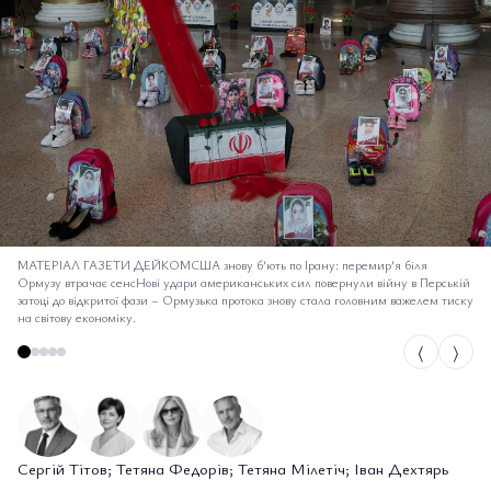
МАТЕРІАЛ ГАЗЕТИ ДЕЙКОМСША знову б’ють по Ірану: перемир’я біля
Ормузу втрачає сенсНові удари американських сил повернули війну в Перській
затоці до відкритої фази
–
Ормузька протока знову стала головним важелем тиску
на світову економіку.
⟨
⟩
Сергій Тітов; Тетяна Федорів; Тетяна Мілетіч; Іван Дехтярь