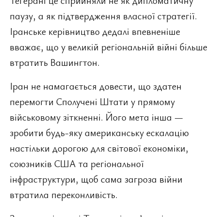
Тегерані це сприйняли не як дипломатичну
паузу, а як підтвердження власної стратегії.
Іранське керівництво дедалі впевненіше
вважає, що у великій регіональній війні більше
втратить Вашингтон.
Іран не намагається довести, що здатен
перемогти Сполучені Штати у прямому
військовому зіткненні. Його мета інша —
зробити будь-яку американську ескалацію
настільки дорогою для світової економіки,
союзників США та регіональної
інфраструктури, щоб сама загроза війни
втратила переконливість.