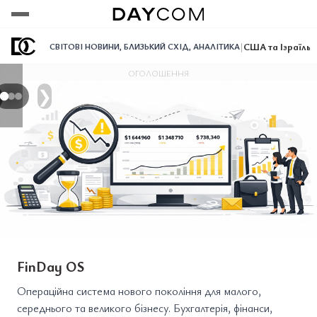
Переглянути
Переглянути
Переглянути
|
США та Ізраїль 
СВІТОВІ НОВИНИ
,
БЛИЗЬКИЙ СХІД
,
АНАЛІТИКА
ОГОЛОШЕННЯ
❯
FinDay OS
Операційна система нового покоління для малого,
середнього та великого бізнесу. Бухгалтерія, фінанси,