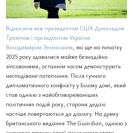
Відносини між президентом США Дональдом
Трампом і президентом України
Володимиром Зеленським
, які ще на початку
2025 року здавалися майже безнадійно
зіпсованими, останнім часом демонструють
несподіване потепління. Після гучного
дипломатичного конфлікту у Білому домі, який
став однією з найобговорюваніших
політичних подій року, сторони дедалі
частіше повертаються до діалогу. На думку
британського видання The Guardian, однією з
ключових причин такої зміни могла стати