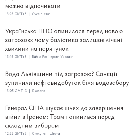
можна відпочивати
13:25 GMT+3 | Суспільство
Українська ППО опинилася перед новою
загрозою: чому балістика залишає лічені
хвилини на порятунок
13:15 GMT+3 | Війна Росії проти України
Вода Львівщини під загрозою? Санкції
зупинили нафтовидобуток біля водозабору
13:05 GMT+3 | Екологія
Генерал США шукає шлях до завершення
війни з Іраном: Трамп опинився перед
складним вибором
12:55 GMT+3 | Сполучені Штати