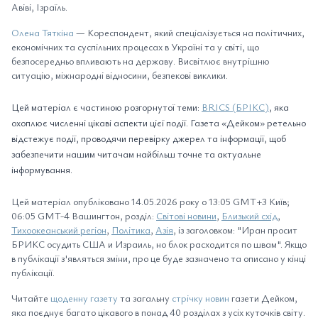
Авіві, Ізраїль.
Олена Тяткіна
— Кореспондент, який спеціалізується на політичних,
економічних та суспільних процесах в Україні та у світі, що
безпосередньо впливають на державу. Висвітлює внутрішню
ситуацію, міжнародні відносини, безпекові виклики.
Цей матеріал є частиною розгорнутої теми:
BRICS (БРІКС)
, яка
охоплює численні цікаві аспекти цієї події. Газета «Дейком» ретельно
відстежує події, проводячи перевірку джерел та інформації, щоб
забезпечити нашим читачам найбільш точне та актуальне
інформування.
Цей матеріал опубліковано 14.05.2026 року о 13:05 GMT+3 Київ;
06:05 GMT-4 Вашингтон, розділ:
Світові новини
,
Близький схід
,
Тихоокеанський регіон
,
Політика
,
Азія
, із заголовком: "Иран просит
БРИКС осудить США и Израиль, но блок расходится по швам". Якщо
в публікації з'являться зміни, про це буде зазначено та описано у кінці
публікації.
Читайте
щоденну газету
та загальну
стрічку новин
газети Дейком,
яка поєднує багато цікавого в понад 40 розділах з усіх куточків світу.