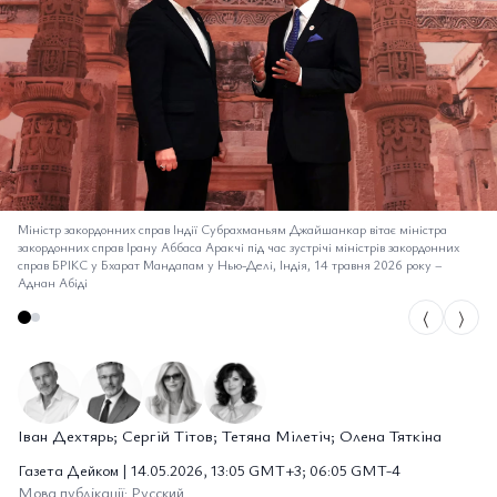
Міністр закордонних справ Індії Субрахманьям Джайшанкар вітає міністра
закордонних справ Ірану Аббаса Аракчі під час зустрічі міністрів закордонних
справ БРІКС у Бхарат Мандапам у Нью-Делі, Індія, 14 травня 2026 року
–
Аднан Абіді
⟨
⟩
Іван Дехтярь; Сергій Тітов; Тетяна Мілетіч; Олена Тяткіна
Газета Дейком | 14.05.2026, 13:05 GMT+3; 06:05 GMT-4
Мова публікації: Русский