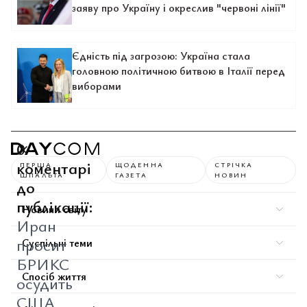
заяву про Україну і окреслив "червоні лінії"
Єдність під загрозою: Україна стала
головною політичною битвою в Італії перед
виборами
0
коментарі
ПЕРША
ЩОДЕННА
СТРІЧКА
ШПАЛЬТА
ГАЗЕТА
НОВИН
до
публікації:
Новини світу
Иран
просит
Суспільні теми
БРИКС
Спосіб життя
осудить
США