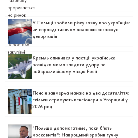
У Польщі зробили різку заяву про українців:
чи справді тисячам чоловіків загрожує
депортація
Кремль опинився у пастці: українська
розвідка могла завдати удару по
найвразливішому місцю Росії
Пенсія завмерла майже на два десятиліття:
скільки отримують пенсіонери в Угорщині у
2026 році
"Польща допомагатиме, поки б'ють
московитів": Навроцький зробив гучну