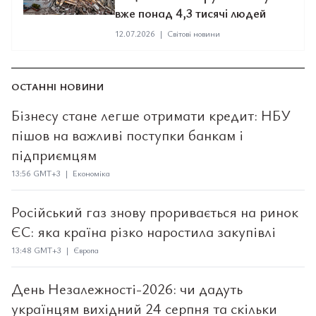
вже понад 4,3 тисячі людей
12.07.2026
|
Світові новини
ОСТАННІ НОВИНИ
Бізнесу стане легше отримати кредит: НБУ
пішов на важливі поступки банкам і
підприємцям
13:56 GMT+3 | Економіка
Російський газ знову проривається на ринок
ЄС: яка країна різко наростила закупівлі
13:48 GMT+3 | Європа
День Незалежності-2026: чи дадуть
українцям вихідний 24 серпня та скільки