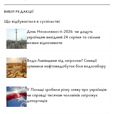
ВИБІР РЕДАКЦІЇ
Що відбувається в суспільстві:
День Незалежності-2026: чи дадуть
українцям вихідний 24 серпня та скільки
можна відпочивати
Вода Львівщини під загрозою? Санкції
зупинили нафтовидобуток біля водозабору
У Польщі зробили різку заяву про українців:
чи справді тисячам чоловіків загрожує
депортація