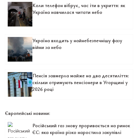
Коли телефон вібрує, час іти в укриття: як
Україна навчилася читати небо
Україна входить у найнебезпечнішу фазу
війни за небо
Пенсія завмерла майже на два десятиліття:
скільки отримують пенсіонери в Угорщині у
2026 році
Європейські новини:
Російський газ знову проривається на ринок
ЄС: яка країна різко наростила закупівлі