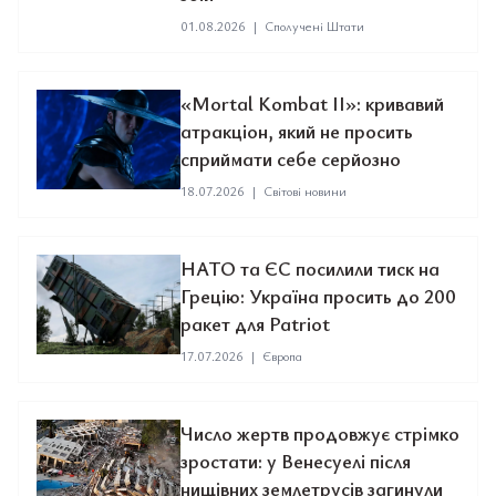
01.08.2026
|
Сполучені Штати
«Mortal Kombat II»: кривавий
атракціон, який не просить
сприймати себе серйозно
18.07.2026
|
Світові новини
НАТО та ЄС посилили тиск на
Грецію: Україна просить до 200
ракет для Patriot
17.07.2026
|
Європа
Число жертв продовжує стрімко
зростати: у Венесуелі після
нищівних землетрусів загинули