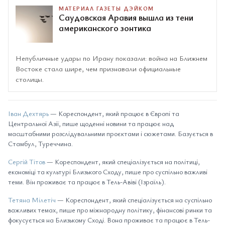
МАТЕРИАЛ ГАЗЕТЫ ДЭЙКОМ
Саудовская Аравия вышла из тени
американского зонтика
Непубличные удары по Ирану показали: война на Ближнем
Востоке стала шире, чем признавали официальные
столицы.
Іван Дехтярь
— Кореспондент, який працює в Європі та
Центральної Азії, пише щоденні новини та працює над
масштабними розслідувальними проєктами і сюжетами. Базується в
Стамбул, Туреччина.
Сергій Тітов
— Кореспондент, який спеціалізується на політиці,
економіці та культурі Близького Сходу, пише про суспільно важливі
теми. Він проживає та працює в Тель-Авіві (Ізраїль).
Тетяна Мілетіч
— Кореспондент, який спеціалізується на суспільно
важливих темах, пише про міжнародну політику, фінансові ринки та
фокусується на Близькому Сході. Вона проживає та працює в Тель-