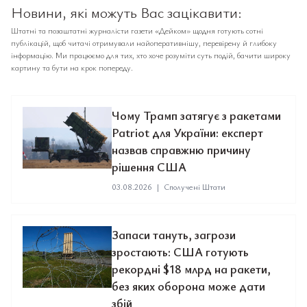
Новини, які можуть Вас зацікавити:
Штатні та позаштатні журналісти газети «Дейком» щодня готують сотні
публікацій, щоб читачі отримували найоперативнішу, перевірену й глибоку
інформацію. Ми працюємо для тих, хто хоче розуміти суть подій, бачити широку
картину та бути на крок попереду.
Чому Трамп затягує з ракетами
Patriot для України: експерт
назвав справжню причину
рішення США
03.08.2026
|
Сполучені Штати
Запаси тануть, загрози
зростають: США готують
рекордні $18 млрд на ракети,
без яких оборона може дати
збій