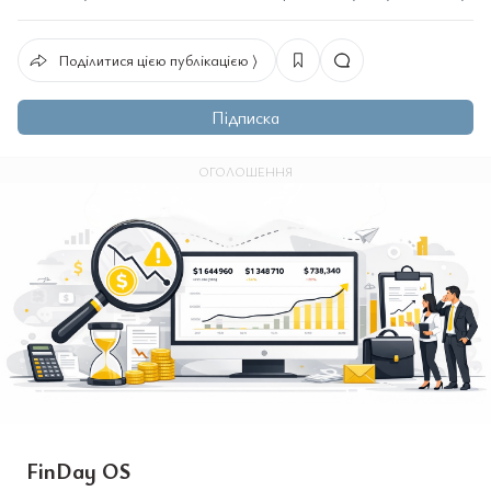
Поділитися цією публікацією ⟩
Підписка
ОГОЛОШЕННЯ
FinDay OS