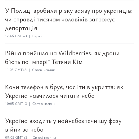
У Польщі зробили різку заяву про українців:
чи справді тисячам чоловіків загрожує
депортація
12:46 GMT+3 | Європа
Війна прийшла на Wildberries: як дрони
б’ють по імперії Тетяни Кім
11:05 GMT+3 | Світові новини
Коли телефон вібрує, час іти в укриття: як
Україна навчилася читати небо
10:05 GMT+3 | Світові новини
Україна входить у найнебезпечнішу фазу
війни за небо
09:05 GMT+3 | Світові новини