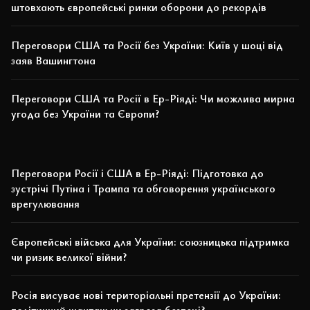
штовхають європейські ринки оборони до рекордів
Переговори США та Росії без України: Київ у шоці від
заяв Вашингтона
Переговори США та Росії в Ер-Ріяді: Чи можлива мирна
угода без України та Європи?
Переговори Росії і США в Ер-Ріяді: Підготовка до
зустрічі Путіна і Трампа та обговорення українського
врегулювання
Європейські війська для України: союзницька підтримка
чи ризик великої війни?
Росія висуває нові територіальні претензії до України:
політичний шантаж чи загроза безпеці?