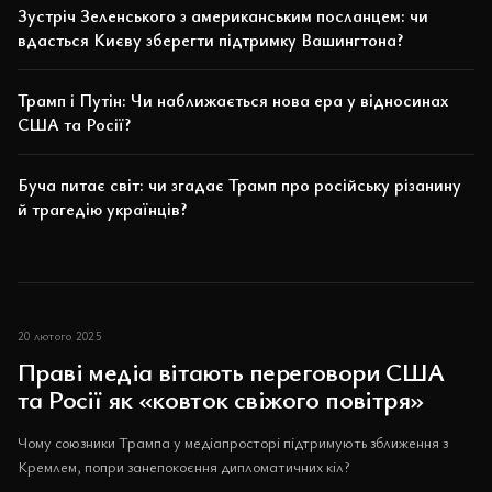
Зустріч Зеленського з американським посланцем: чи
вдасться Києву зберегти підтримку Вашингтона?
Трамп і Путін: Чи наближається нова ера у відносинах
США та Росії?
Буча питає світ: чи згадає Трамп про російську різанину
й трагедію українців?
20 лютого 2025
Праві медіа вітають переговори США
та Росії як «ковток свіжого повітря»
Чому союзники Трампа у медіапросторі підтримують зближення з
Кремлем, попри занепокоєння дипломатичних кіл?