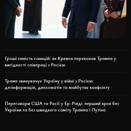
Гроші замість санкцій: як Кремль переконав Трампа у
вигідності співпраці з Росією
Трамп звинувачує Україну у війні з Росією:
дезінформація, дипломатія та майбутнє конфлікту
Переговори США та Росії у Ер-Ріяді: перший крок без
України та без швидкого саміту Трампа і Путіна