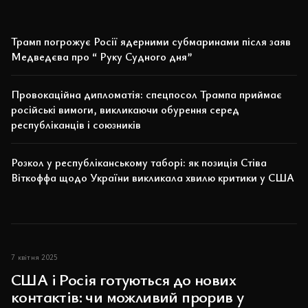
Трамп погрожує Росії ядерними субмаринами після заяв
Медведєва про “ Руку Судного дня”
Провокаційна дипломатія: спецпосол Трампа приймає
російські вимоги, викликаючи обурення серед
республіканців і союзників
Розкол у республіканському таборі: як позиція Стіва
Віткоффа щодо України викликала хвилю критики у США
7 квітня 2025
США і Росія готуються до нових
контактів: чи можливий прорив у