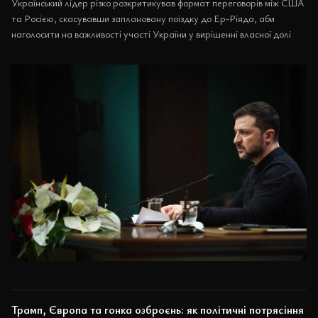
Український лідер різко розкритикував формат переговорів між США
та Росією, скасувавши заплановану поїздку до Ер-Ріяда, аби
наголосити на важливості участі України у вирішенні власної долі
Трамп, Європа та гонка озброєнь: як політичні потрясіння