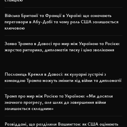
Війська Британії та Франції в Україні: що означають
переговори в Абу-Дабі та чому роль США залишається
ключовою
Заява Трампа в Давосі про мир між Україною та Росією:
жорстка риторика, дипломатія тиску і ціна зволікання
Посланець Кремля в Давосі: як кулуарні зустрічі з
командою Трампа можуть змінити хід війни та дипломатії
Трамп про мир між Росією та Україною: «Ми досягли
значного прогресу, але шлях до завершення війни
залишається складним»
Розвіддані, що розділили Вашингтон: як США оцінюють