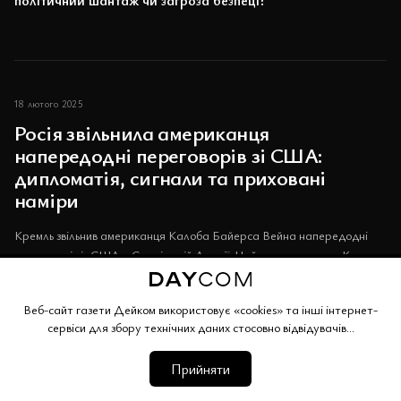
18 лютого 2025
Росія звільнила американця
напередодні переговорів зі США:
дипломатія, сигнали та приховані
наміри
Кремль звільнив американця Калоба Байерса Вейна напередодні
переговорів із США у Саудівській Аравії. Цей крок, як заявив Кремль,
слід розглядати у контексті спроб нормалізувати відносини між
Москвою та Вашингтоном.
Веб-сайт газети Дейком використовує «cookies» та інші інтернет-
сервіси для збору технічних даних стосовно відвідувачів...
Прийняти