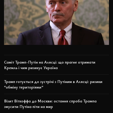
Саміт Трамп-Путін на Алясці: що прагне отримати
Кремль і чим ризикує Україна
Трамп готується до зустрічі з Путіним в Алясці: ризики
“обміну територіями”
Візит Віткоффа до Москви: остання спроба Трампа
змусити Путіна піти на мир