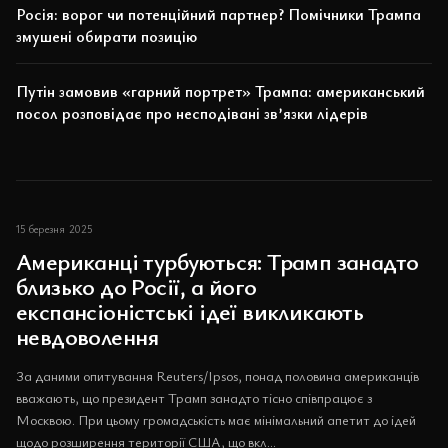
Росія: ворог чи потенційний партнер? Помічники Трампа
змушені обирати позицію
Путін замовив «гарний портрет» Трампа: американський
посол розповідає про несподівані зв’язки лідерів
15 березня 2025
Американці турбуються: Трамп занадто
близько до Росії, а його
експансіоністські ідеї викликають
невдоволення
За даними опитування Reuters/Ipsos, понад половина американців
вважають, що президент Трамп занадто тісно співпрацює з
Москвою. При цьому громадськість має мінімальний апетит до ідей
щодо розширення території США, що вкл...